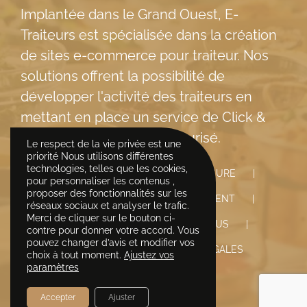
Implantée dans le Grand Ouest, E-
Traiteurs est spécialisée dans la création
de sites e-commerce pour traiteur. Nos
solutions offrent la possibilité de
développer l'activité des traiteurs en
mettant en place un service de Click &
Collect rapide et 100% sécurisé.
Le respect de la vie privée est une
priorité Nous utilisons différentes
technologies, telles que les cookies,
LA SOLUTION E-COMMERCE SUR-MESURE
pour personnaliser les contenus ,
proposer des fonctionnalités sur les
E-COMMERCE
ACCOMPAGNEMENT
réseaux sociaux et analyser le trafic.
Merci de cliquer sur le bouton ci-
FORMATION
QUI SOMMES-NOUS
contre pour donner votre accord. Vous
pouvez changer d’avis et modifier vos
CONTACT
MENTIONS LÉGALES
choix à tout moment.
Ajustez vos
paramètres
Accepter
Ajuster