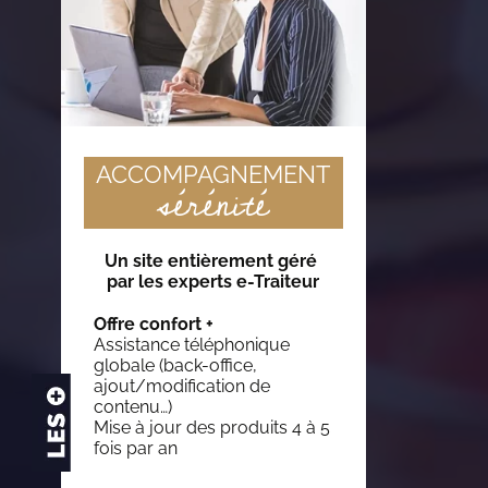
ACCOMPAGNEMENT
sérénité
Un site entièrement géré
par les experts e-Traiteur
Offre confort +
Assistance téléphonique
globale (back-office,
ajout/modification de
contenu…)
Mise à jour des produits 4 à 5
fois par an